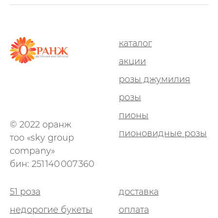
каталог
акции
розы джумилия
розы
пионы
© 2022 оранж
пионовидные розы
тоо «sky group
company»
бин: 251 140 007 360
51 роза
доставка
недорогие букеты
оплата