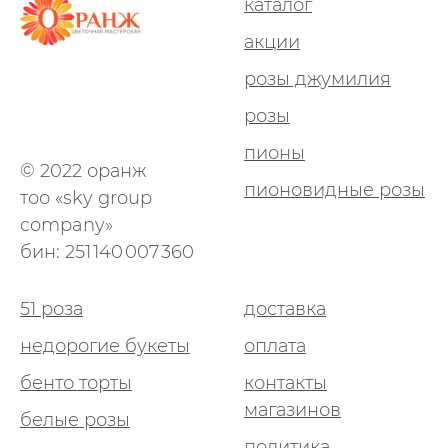
каталог
акции
розы джумилия
розы
пионы
© 2022 оранж
пионовидные розы
тоо «sky group
company»
бин: 251 140 007 360
51 роза
доставка
недорогие букеты
оплата
бенто торты
контакты
магазинов
белые розы
политика