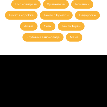
Пионовидные
Хризантема
Ромашки
Букет в коробке
Бенто с букетом
Недорогие
Акция
Сеты
Бенто Торты
Клубника в шоколаде
Маме