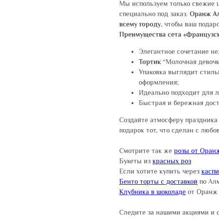
Мы используем только свежие 
специально под заказ.
Оранж А
всему городу
, чтобы ваш подар
Преимущества сета «Французск
Элегантное сочетание не
Тортик
“Молочная девочк
Упаковка выглядит стиль
оформления;
Идеально подходит для лю
Быстрая и бережная дост
Создайте атмосферу праздника
подарок тот, что сделан с любо
Смотрите так же
розы от Оран
Букеты из
красных роз
Если хотите купить через
касп
Бенто торты с доставкой
по Ал
Клубника в шоколаде
от Оранж
Следите за нашими акциями и 