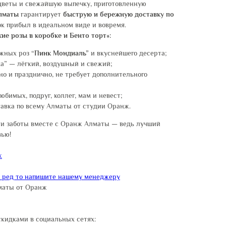
цветы и свежайшую выпечку, приготовленную
лматы
гарантирует
быструю и бережную доставку по
ок прибыл в идеальном виде и вовремя.
ие розы в коробке и Бенто торт»:
жных роз “
Пинк Мондиаль”
и вкуснейшего десерта;
а” — лёгкий, воздушный и свежий;
но и празднично, не требует дополнительного
бимых, подруг, коллег, мам и невест;
авка по всему Алматы от студии Оранж.
 и заботы вместе с Оранж Алматы — ведь лучший
вью!
ж
и ред то напишите нашему менеджеру
маты от Оранж
скидками в социальных сетях: