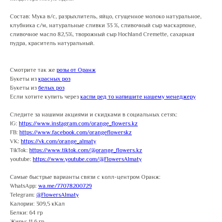
Состав: Мука в/с, разрыхлитель, яйцо, сгущенное молоко натуральное,
клубника с/м, натуральные сливки 33 %, сливочный сыр маскарпоне,
сливочное масло 82,5%, творожный сыр Hochland Cremette, сахарная
пудра, краситель натуральный.
Смотрите так же
розы от Оранж
Букеты из
красных роз
Букеты из
белых роз
Если хотите купить через
каспи ред то напишите нашему менеджеру
Следите за нашими акциями и скидками в социальных сетях:
IG:
https://www.instagram.com/orange_flowers.kz
FB:
https://www.facebook.com/orangeflowerskz
VK:
https://vk.com/orange_almaty
TikTok:
https://www.tiktok.com/@orange_flowers.kz
youtube:
https://www.youtube.com/@FlowersAlmaty
Самые быстрые варианты связи с колл-центром Оранж:
WhatsApp:
wa.me/77078200729
Telegram:
@FlowersAlmaty
Калории: 309,5 кКал
Белки: 64 гр
Жиры: 11,6 гр