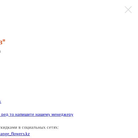
з"
ы
ж
и ред то напишите нашему менеджеру
скидками в социальных сетях:
ange_flowers.kz