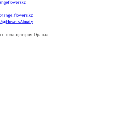
angeflowerskz
y
orange_flowers.kz
m/@FlowersAlmaty
 с колл-центром Оранж: