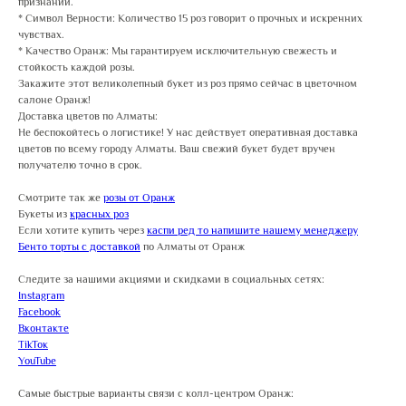
признаний.
* Символ Верности: Количество 15 роз говорит о прочных и искренних
чувствах.
* Качество Оранж: Мы гарантируем исключительную свежесть и
стойкость каждой розы.
Закажите этот великолепный букет из роз прямо сейчас в цветочном
салоне Оранж!
Доставка цветов по Алматы:
Не беспокойтесь о логистике! У нас действует оперативная доставка
цветов по всему городу Алматы. Ваш свежий букет будет вручен
получателю точно в срок.
Смотрите так же
розы от Оранж
Букеты из
красных роз
Если хотите купить через
каспи ред то напишите нашему менеджеру
Бенто торты с доставкой
по Алматы от Оранж
Следите за нашими акциями и скидками в социальных сетях:
Instagram
Facebook
Вконтакте
TikToк
YouTube
Самые быстрые варианты связи с колл-центром Оранж: