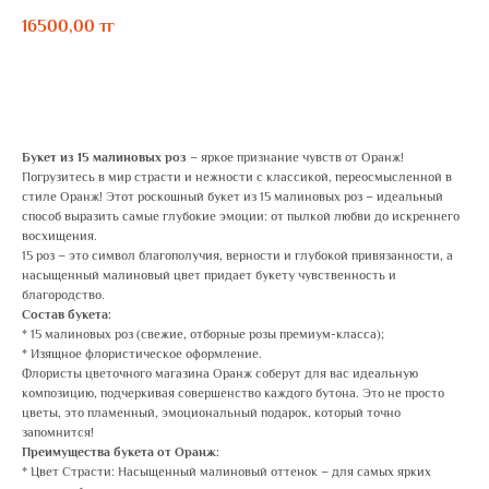
16500,00
тг
ЗАКАЗАТЬ
Букет из 15 малиновых роз
– яркое признание чувств от Оранж!
Погрузитесь в мир страсти и нежности с классикой, переосмысленной в
стиле Оранж! Этот роскошный букет из 15 малиновых роз – идеальный
способ выразить самые глубокие эмоции: от пылкой любви до искреннего
восхищения.
15 роз – это символ благополучия, верности и глубокой привязанности, а
насыщенный малиновый цвет придает букету чувственность и
благородство.
Состав букета:
* 15 малиновых роз (свежие, отборные розы премиум-класса);
* Изящное флористическое оформление.
Флористы цветочного магазина Оранж соберут для вас идеальную
композицию, подчеркивая совершенство каждого бутона. Это не просто
цветы, это пламенный, эмоциональный подарок, который точно
запомнится!
Преимущества букета от Оранж:
* Цвет Страсти: Насыщенный малиновый оттенок – для самых ярких