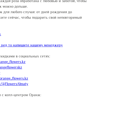
аждая роза обработана с любовью и заботой, чтобы
ак можно дольше.
ок для любого случая: от дней рождения до
жите сейчас, чтобы подарить свой неповторимый
ж
и ред то напишите нашему менеджеру
скидками в социальных сетях:
ange_flowers.kz
angeflowerskz
y
orange_flowers.kz
m/@FlowersAlmaty
 с колл-центром Оранж: