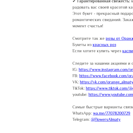
✔
Гарантированная свежесть:
к
радовать вас своей красотой к
Этот букет - прекрасный подар
романтических свиданий. Зака
момент счастья!
Смотрите так же
розы от Оран
Букеты из
красных роз
Если хотите купить через
касп
Следите за нашими акциями и 
IG:
https://www.instagram.com/or
FB:
https://www.facebook.com/or
VK:
https://vk.com/orange_almat
TikTok:
https://www.tiktok.com/@
youtube:
https://www.youtube.co
Самые быстрые варианты связи
WhatsApp:
wa.me/77078200729
Telegram:
@FlowersAlmaty