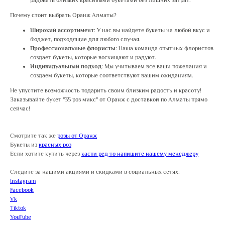
радовать близких красивыми букетами без лишних затрат.
Почему стоит выбрать Оранж Алматы?
Широкий ассортимент
: У нас вы найдете букеты на любой вкус и
бюджет, подходящие для любого случая.
Профессиональные флористы
: Наша команда опытных флористов
создает букеты, которые восхищают и радуют.
Индивидуальный подход
: Мы учитываем все ваши пожелания и
создаем букеты, которые соответствуют вашим ожиданиям.
Не упустите возможность подарить своим близким радость и красоту!
Заказывайте букет "35 роз микс" от Оранж с доставкой по Алматы прямо
сейчас!
Смотрите так же
розы от Оранж
Букеты из
красных роз
Если хотите купить через
каспи ред то напишите нашему менеджеру
Следите за нашими акциями и скидками в социальных сетях:
Instagram
Facebook
Vk
Tiktok
YouTube