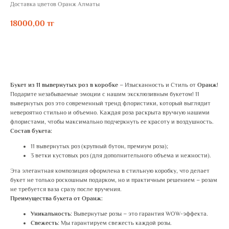
Доставка цветов Оранж Алматы
18000,00
тг
ЗАКАЗАТЬ
Букет из 11 вывернутых роз в коробке
– Изысканность и Стиль от
Оранж
!
Подарите незабываемые эмоции с нашим эксклюзивным букетом! 11
вывернутых роз это современный тренд флористики, который выглядит
невероятно стильно и объемно. Каждая роза раскрыта вручную нашими
флористами, чтобы максимально подчеркнуть ее красоту и воздушность.
Состав букета:
11 вывернутых роз (крупный бутон, премиум роза);
3 ветки кустовых роз (для дополнительного объема и нежности).
Эта элегантная композиция оформлена в стильную коробку, что делает
букет не только роскошным подарком, но и практичным решением – розам
не требуется ваза сразу после вручения.
Преимущества букета от Оранж:
Уникальность
: Вывернутые розы – это гарантия WOW-эффекта.
Свежесть
: Мы гарантируем свежесть каждой розы.