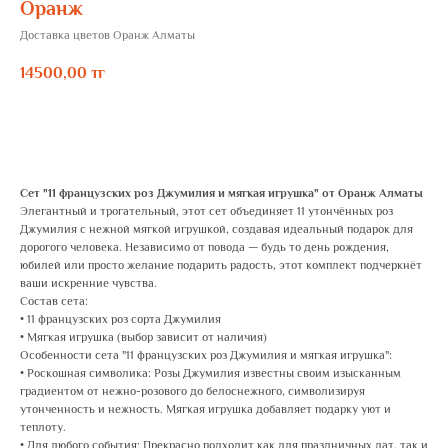
Оранж
Доставка цветов Оранж Алматы
14500,00
тг
ЗАКАЗАТЬ
Сет "11 французских роз Джумилия и мягкая игрушка" от Оранж Алматы
Элегантный и трогательный, этот сет объединяет 11 утончённых роз
Джумилия с нежной мягкой игрушкой, создавая идеальный подарок для
дорогого человека. Независимо от повода — будь то день рождения,
юбилей или просто желание подарить радость, этот комплект подчеркнёт
ваши искренние чувства.
Состав сета:
• 11 французских роз сорта Джумилия
• Мягкая игрушка (выбор зависит от наличия)
Особенности сета "11 французских роз Джумилия и мягкая игрушка":
• Роскошная символика: Розы Джумилия известны своим изысканным
градиентом от нежно-розового до белоснежного, символизируя
утонченность и нежность. Мягкая игрушка добавляет подарку уют и
теплоту.
• Для любого события: Прекрасно подходит как для праздничных дат, так и