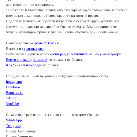
для неожиданного сюрприза.
• Свежесть и качество: Оранж Алматы гарантирует только самые свежие
цветы, которые сохранят свою красоту на долгое время.
Подарите мгновения радости и красоты с сетом "11 французских роз
Джумилия и мягкая игрушка" от Оранж Алматы. Мы доставим этот
чудесный подарок прямо к дверям, чтобы сделать день особенным!
Смотрите так же
розы от Оранж
Букеты из
красных роз
Если хотите купить через
каспи ред то напишите нашему менеджеру
Бенто торты с доставкой
по Алматы от Оранж
Клубника в шоколаде
от Оранж
Следите за нашими акциями и скидками в социальных сетях:
Instagram
Facebook
Вконтакте
TikTok
YouTube
Самые быстрые варианты связи с колл-центром Оранж:
WhatsApp
Telegram
Повод: Без повода
Повод: Удиви ее