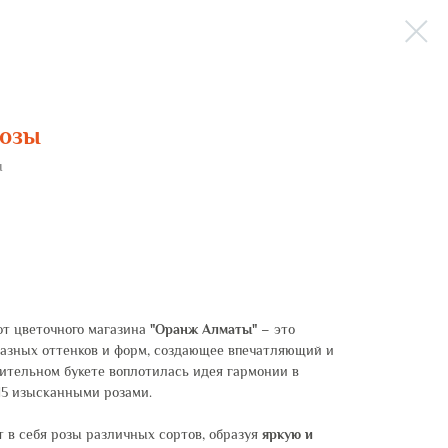
розы
ы
т цветочного магазина
"Оранж Алматы"
– это
разных оттенков и форм, создающее впечатляющий и
ительном букете воплотилась идея гармонии в
15 изысканными розами.
 в себя розы различных сортов, образуя
яркую и