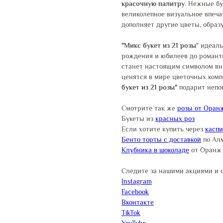
красочную палитру
. Нежные б
великолепное визуальное впеча
дополняет другие цветы, образ
"Микс букет из 21 розы
" идеал
рождения и юбилеев до романти
станет настоящим символом вни
ценятся в мире цветочных ком
букет из 21 розы"
подарит непо
Смотрите так же
розы от Оран
Букеты из
красных роз
Если хотите купить через
касп
Бенто торты с доставкой
по Ал
Клубника в шоколаде
от Оранж
Следите за нашими акциями и 
Instagram
Facebook
Вконтакте
TikTok
YouTube