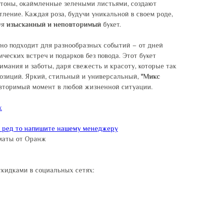
утоны, окаймленные зелеными листьями, создают
тление. Каждая роза, будучи уникальной в своем роде,
уя
изысканный и неповторимый
букет.
ьно подходит для разнообразных событий – от дней
ческих встреч и подарков без повода. Этот букет
мания и заботы, даря свежесть и красоту, которые так
позиций. Яркий, стильный и универсальный,
"Микс
вторимый момент в любой жизненной ситуации.
ж
и ред то напишите нашему менеджеру
маты от Оранж
скидками в социальных сетях: