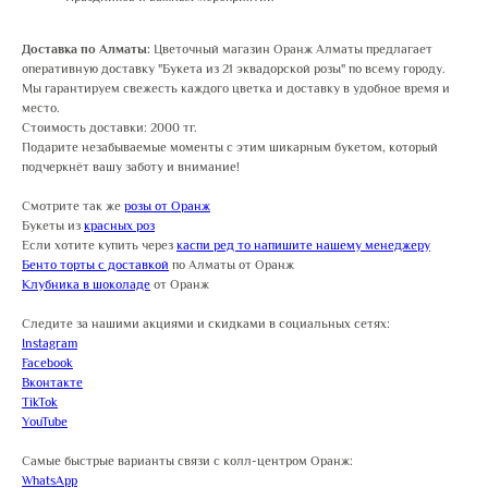
Доставка по Алматы:
Цветочный магазин Оранж Алматы предлагает
оперативную доставку "Букета из 21 эквадорской розы" по всему городу.
Мы гарантируем свежесть каждого цветка и доставку в удобное время и
место.
Стоимость доставки: 2000 тг.
Подарите незабываемые моменты с этим шикарным букетом, который
подчеркнёт вашу заботу и внимание!
Смотрите так же
розы от Оранж
Букеты из
красных роз
Если хотите купить через
каспи ред то напишите нашему менеджеру
Бенто торты с доставкой
по Алматы от Оранж
Клубника в шоколаде
от Оранж
Следите за нашими акциями и скидками в социальных сетях:
Instagram
Facebook
Вконтакте
TikTok
YouTube
Самые быстрые варианты связи с колл-центром Оранж:
WhatsApp