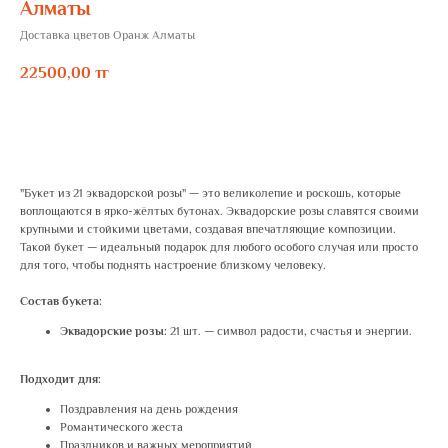
Алматы
Доставка цветов Оранж Алматы
22500,00
тг
ЗАКАЗАТЬ
"Букет из 21 эквадорской розы" — это великолепие и роскошь, которые
воплощаются в ярко-жёлтых бутонах. Эквадорские розы славятся своими
крупными и стойкими цветами, создавая впечатляющие композиции.
Такой букет — идеальный подарок для любого особого случая или просто
для того, чтобы поднять настроение близкому человеку.
Состав букета:
Эквадорские розы:
21 шт. — символ радости, счастья и энергии.
Подходит для:
Поздравления на день рождения
Романтического жеста
Праздников и важных мероприятий