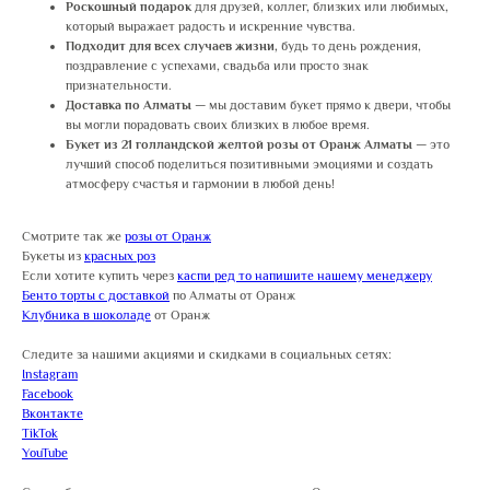
Роскошный подарок
для друзей, коллег, близких или любимых,
который выражает радость и искренние чувства.
Подходит для всех случаев жизни,
будь то день рождения,
поздравление с успехами, свадьба или просто знак
признательности.
Доставка по Алматы
— мы доставим букет прямо к двери, чтобы
вы могли порадовать своих близких в любое время.
Букет из 21 голландской желтой розы от Оранж Алматы
— это
лучший способ поделиться позитивными эмоциями и создать
атмосферу счастья и гармонии в любой день!
Смотрите так же
розы от Оранж
Букеты из
красных роз
Если хотите купить через
каспи ред то напишите нашему менеджеру
Бенто торты с доставкой
по Алматы от Оранж
Клубника в шоколаде
от Оранж
Следите за нашими акциями и скидками в социальных сетях:
Instagram
Facebook
Вконтакте
TikTok
YouTube