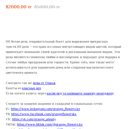
82000,00
85000,00
тг
тг
ЗАКАЗАТЬ
101 белая роза, очаровательный букет для выражения прекрасных
чувств.101 роза – это один из самых впечатляющих видов цветов, который
привлекает внимание своей красотой и роскошным внешним видом. Эти
розы являются символом любви и восхищения, и подходят для подарка в
случае любых праздников или торжеств. Кроме того, они также могут
использоваться для украшения дома или создания высококлассного
цветочного аромата.
Смотрите так же
розы от Оранж
Букеты из
красных роз
Если хотите купить через
каспи ред то напишите нашему менеджеру
Следите за нашими акциями и скидками в социальных сетях:
IG:
https://www.instagram.com/orange_flowers.kz
FB:
https://www.facebook.com/orangeflowerskz
VK:
https://vk.com/orange_almaty
TikTok:
https://www.tiktok.com/@orange_flowers.kz