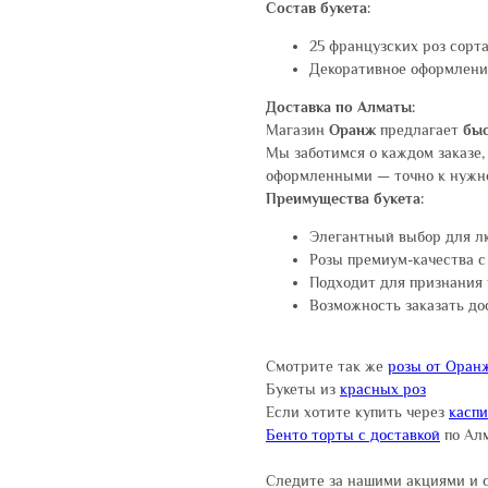
Состав букета:
25 французских роз сорт
Декоративное оформление
Доставка по Алматы:
Магазин
Оранж
предлагает
быс
Мы заботимся о каждом заказе,
оформленными — точно к нужн
Преимущества букета:
Элегантный выбор для л
Розы премиум-качества 
Подходит для признания 
Возможность заказать до
Смотрите так же
розы от Оран
Букеты из
красных роз
Если хотите купить через
касп
Бенто торты с доставкой
по Ал
Следите за нашими акциями и 