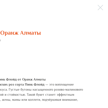
от Оранж Алматы
ы
Пинк Флойд от Оранж Алматы
зских роз сорта Пинк Флойд
— это воплощение
 вкуса. Густые бутоны насыщенного розово-малинового
ой и стойкостью. Такой букет станет эффектным
 жены, мамы или коллеги, подчёркивая внимание,