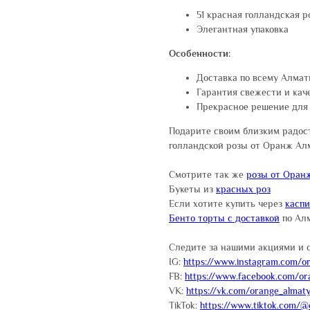
51 красная голландская 
Элегантная упаковка
Особенности:
Доставка по всему Алма
Гарантия свежести и кач
Прекрасное решение для
Подарите своим близким радост
голландской розы от Оранж Ал
Смотрите так же
розы от Оран
Букеты из
красных роз
Если хотите купить через
касп
Бенто торты с доставкой
по Ал
Следите за нашими акциями и 
IG:
https://www.instagram.com/or
FB:
https://www.facebook.com/or
VK:
https://vk.com/orange_almat
TikTok:
https://www.tiktok.com/@