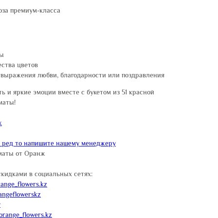
роза премиум-класса
ты
ества цветов
 выражения любви, благодарности или поздравления
ь и яркие эмоции вместе с букетом из 51 красной
маты!
ж
и ред то напишите нашему менеджеру
маты от Оранж
скидками в социальных сетях:
ange_flowers.kz
angeflowerskz
y
orange_flowers.kz