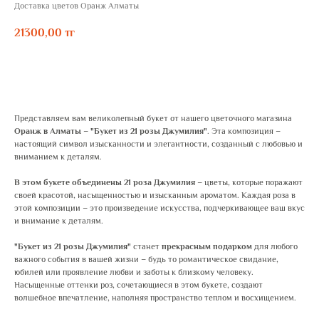
Доставка цветов Оранж Алматы
21300,00
тг
ЗАКАЗАТЬ
Представляем вам великолепный букет от нашего цветочного магазина
Оранж в Алматы
–
"Букет из 21 розы Джумилия"
. Эта композиция –
настоящий символ изысканности и элегантности, созданный с любовью и
вниманием к деталям.
В этом букете объединены 21 роза Джумилия
– цветы, которые поражают
своей красотой, насыщенностью и изысканным ароматом. Каждая роза в
этой композиции – это произведение искусства, подчеркивающее ваш вкус
и внимание к деталям.
"Букет из 21 розы Джумилия"
станет
прекрасным подарком
для любого
важного события в вашей жизни – будь то романтическое свидание,
юбилей или проявление любви и заботы к близкому человеку.
Насыщенные оттенки роз, сочетающиеся в этом букете, создают
волшебное впечатление, наполняя пространство теплом и восхищением.