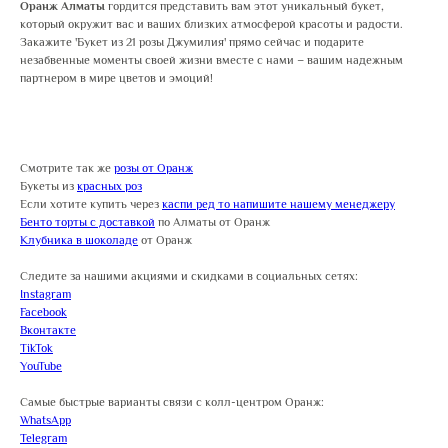
Оранж Алматы
гордится представить вам этот уникальный букет,
который окружит вас и ваших близких атмосферой красоты и радости.
Закажите 'Букет из 21 розы Джумилия' прямо сейчас и подарите
незабвенные моменты своей жизни вместе с нами – вашим надежным
партнером в мире цветов и эмоций!
Смотрите так же
розы от Оранж
Букеты из
красных роз
Если хотите купить через
каспи ред то напишите нашему менеджеру
Бенто торты с доставкой
по Алматы от Оранж
Клубника в шоколаде
от Оранж
Следите за нашими акциями и скидками в социальных сетях:
Instagram
Facebook
Вконтакте
TikTok
YouTube
Самые быстрые варианты связи с колл-центром Оранж:
WhatsApp
Telegram